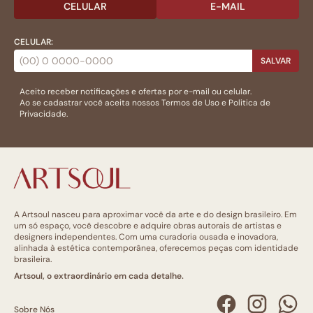
CELULAR
E-MAIL
CELULAR:
SALVAR
Aceito receber notificações e ofertas por e-mail ou celular.
Ao se cadastrar você aceita nossos
Termos de Uso
e
Politica de
Privacidade.
A Artsoul nasceu para aproximar você da arte e do design brasileiro. Em
um só espaço, você descobre e adquire obras autorais de artistas e
designers independentes. Com uma curadoria ousada e inovadora,
alinhada à estética contemporânea, oferecemos peças com identidade
brasileira.
Artsoul, o extraordinário em cada detalhe.
Sobre Nós