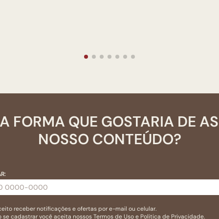
A FORMA QUE GOSTARIA DE A
NOSSO CONTEÚDO?
R:
eito receber notificações e ofertas por e-mail ou celular.
 se cadastrar você aceita nossos
Termos de Uso
e
Politica de Privacidade.