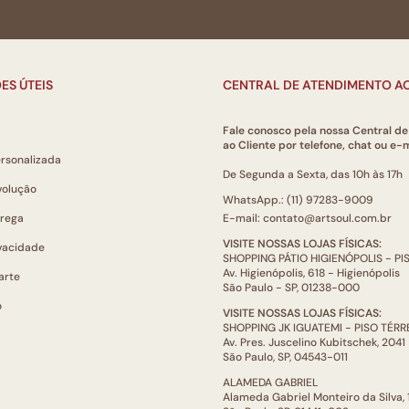
ES ÚTEIS
CENTRAL DE ATENDIMENTO AO
Fale conosco pela nossa Central d
ao Cliente por telefone, chat ou e-m
ersonalizada
De Segunda a Sexta, das 10h às 17h
volução
WhatsApp.: (11) 97283-9009
trega
E-mail: contato@artsoul.com.br
VISITE NOSSAS LOJAS FÍSICAS:
ivacidade
SHOPPING PÁTIO HIGIENÓPOLIS - P
Av. Higienópolis, 618 - Higienópolis
arte
São Paulo - SP, 01238-000
o
VISITE NOSSAS LOJAS FÍSICAS:
SHOPPING JK IGUATEMI - PISO TÉR
Av. Pres. Juscelino Kubitschek, 2041
São Paulo, SP, 04543-011
ALAMEDA GABRIEL
Alameda Gabriel Monteiro da Silva,