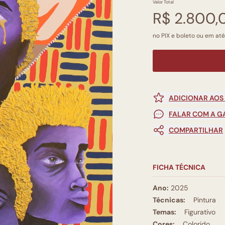
Valor Total
R$ 2.800,
no PIX e boleto ou em até
ADICIONAR AOS
FALAR COM A G
COMPARTILHAR
FICHA TÉCNICA
Ano:
2025
Técnicas:
Pintura
Temas:
Figurativo
Cores:
Colorido