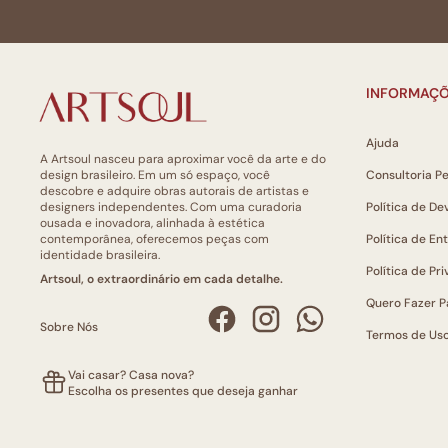
INFORMAÇÕ
Ajuda
A Artsoul nasceu para aproximar você da arte e do
design brasileiro. Em um só espaço, você
Consultoria P
descobre e adquire obras autorais de artistas e
designers independentes. Com uma curadoria
Política de De
ousada e inovadora, alinhada à estética
contemporânea, oferecemos peças com
Política de En
identidade brasileira.
Política de Pr
Artsoul, o extraordinário em cada detalhe.
Quero Fazer P
Sobre Nós
Termos de Us
Vai casar? Casa nova?
Escolha os presentes que deseja ganhar