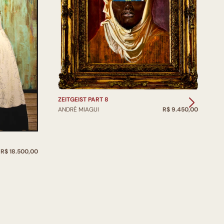
Z
ZEITGEIST PART 8
A
ANDRÉ MIAGUI
R$ 9.450,00
R$ 18.500,00