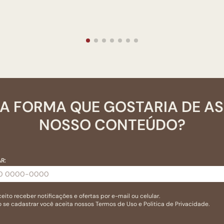
A FORMA QUE GOSTARIA DE A
NOSSO CONTEÚDO?
R:
eito receber notificações e ofertas por e-mail ou celular.
 se cadastrar você aceita nossos
Termos de Uso
e
Politica de Privacidade.