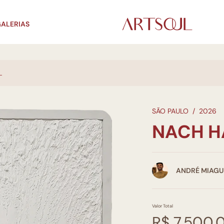
ALERIAS
L
SÃO PAULO
/
2026
NACH H
ANDRÉ MIAGU
Valor Total
R$ 7.500,