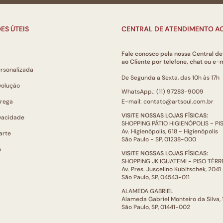
ES ÚTEIS
CENTRAL DE ATENDIMENTO AO
Fale conosco pela nossa Central d
ao Cliente por telefone, chat ou e-m
ersonalizada
De Segunda a Sexta, das 10h às 17h
volução
WhatsApp.: (11) 97283-9009
trega
E-mail: contato@artsoul.com.br
VISITE NOSSAS LOJAS FÍSICAS:
ivacidade
SHOPPING PÁTIO HIGIENÓPOLIS - P
Av. Higienópolis, 618 - Higienópolis
arte
São Paulo - SP, 01238-000
o
VISITE NOSSAS LOJAS FÍSICAS:
SHOPPING JK IGUATEMI - PISO TÉR
Av. Pres. Juscelino Kubitschek, 2041
São Paulo, SP, 04543-011
ALAMEDA GABRIEL
Alameda Gabriel Monteiro da Silva,
São Paulo, SP, 01441-002