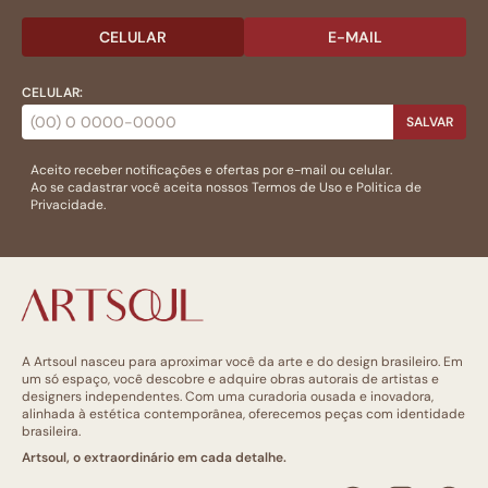
CELULAR
E-MAIL
CELULAR:
SALVAR
Aceito receber notificações e ofertas por e-mail ou celular.
Ao se cadastrar você aceita nossos
Termos de Uso
e
Politica de
Privacidade.
A Artsoul nasceu para aproximar você da arte e do design brasileiro. Em
um só espaço, você descobre e adquire obras autorais de artistas e
designers independentes. Com uma curadoria ousada e inovadora,
alinhada à estética contemporânea, oferecemos peças com identidade
brasileira.
Artsoul, o extraordinário em cada detalhe.