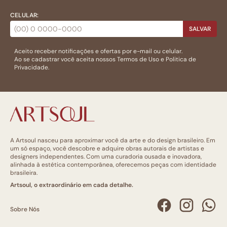
CELULAR:
SALVAR
Aceito receber notificações e ofertas por e-mail ou celular.
Ao se cadastrar você aceita nossos
Termos de Uso
e
Politica de
Privacidade.
A Artsoul nasceu para aproximar você da arte e do design brasileiro. Em
um só espaço, você descobre e adquire obras autorais de artistas e
designers independentes. Com uma curadoria ousada e inovadora,
alinhada à estética contemporânea, oferecemos peças com identidade
brasileira.
Artsoul, o extraordinário em cada detalhe.
Sobre Nós