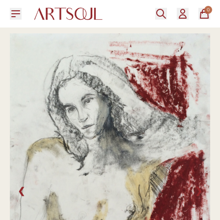
0
❮
❯