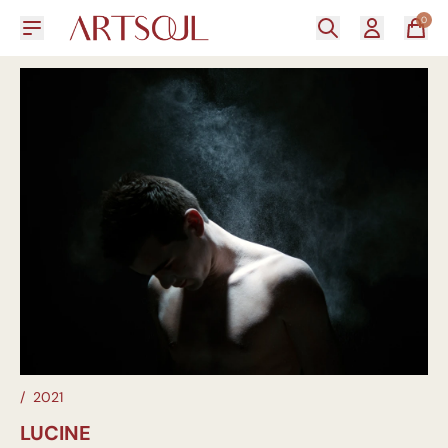
0
/
2021
LUCINE