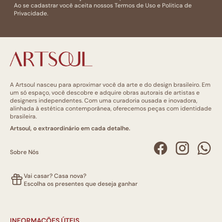
Ao se cadastrar você aceita nossos
Termos de Uso
e
Politica de
Privacidade.
A Artsoul nasceu para aproximar você da arte e do design brasileiro. Em
um só espaço, você descobre e adquire obras autorais de artistas e
designers independentes. Com uma curadoria ousada e inovadora,
alinhada à estética contemporânea, oferecemos peças com identidade
brasileira.
Artsoul, o extraordinário em cada detalhe.
Sobre Nós
Vai casar? Casa nova?
Escolha os presentes que deseja ganhar
INFORMAÇÕES ÚTEIS