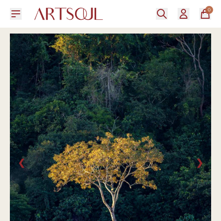
0
❮
❯