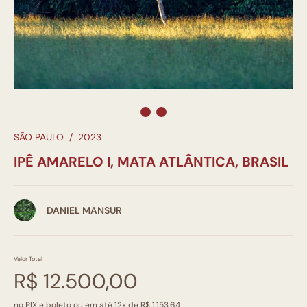
SÃO PAULO
/
2023
IPÊ AMARELO I, MATA ATLÂNTICA, BRASIL
DANIEL MANSUR
Valor Total
R$ 12.500,00
no PIX e boleto ou em até 12x de R$ 1.153,64