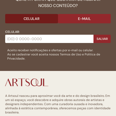
NOSSO CONTEÚDO?
CELULAR
E-MAIL
CELULAR:
SALVAR
Aceito receber notificações e ofertas por e-mail ou celular.
Ao se cadastrar você aceita nossos
Termos de Uso
e
Politica de
Privacidade.
A Artsoul nasceu para aproximar você da arte e do design brasileiro. Em
um só espaço, você descobre e adquire obras autorais de artistas e
designers independentes. Com uma curadoria ousada e inovadora,
alinhada à estética contemporânea, oferecemos peças com identidade
brasileira.