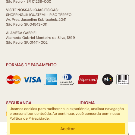
São Paulo - SP, 01238-000
VISITE NOSSAS LOJAS FÍSICAS:
SHOPPING JK IGUATEMI - PISO TÉRREO
Av. Pres. Juscelino Kubitschek, 2041
São Paulo, SP, 04543-011
ALAMEDA GABRIEL
Alameda Gabriel Monteiro da Silva, 1899
São Paulo, SP, 01441-002
FORMAS DE PAGAMENTO
SEGURANÇA
IDIOMA
Usamos cookies para melhorar sua experiência, analisar navegação
e personalizar conteúdo. Ao continuar, você concorda com nossa
Política de Privacidade
.
ARTSOUL COMUNICAÇÃO DIGITAL LTDA | CNPJ: 29.752.781/0001-52
Aceitar
Escritório: Rua Quatá, 845 - Sala 2, Vila Olímpia, São Paulo, SP, 04546-044