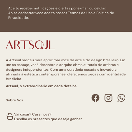
Aceito receber notificações e ofertas por e-mail ou celular.
Ao se cadastrar você aceita nossos
Termos de Uso
e
Politica de
Privacidade.
A Artsoul nasceu para aproximar você da arte e do design brasileiro. Em
um só espaço, você descobre e adquire obras autorais de artistas e
designers independentes. Com uma curadoria ousada e inovadora,
alinhada à estética contemporânea, oferecemos peças com identidade
brasileira.
Artsoul, o extraordinário em cada detalhe.
Sobre Nós
Vai casar? Casa nova?
Escolha os presentes que deseja ganhar