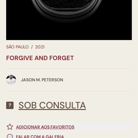
SÃO PAULO
/
2021
FORGIVE AND FORGET
JASON M. PETERSON
SOB CONSULTA
?
ADICIONAR AOS FAVORITOS
FALAR COM A GALERIA