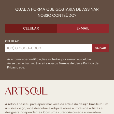
QUAL A FORMA QUE GOSTARIA DE ASSINAR
NOSSO CONTEÚDO?
CELULAR
E-MAIL
CELULAR:
SALVAR
Aceito receber notificações e ofertas por e-mail ou celular.
Ao se cadastrar você aceita nossos
Termos de Uso
e
Politica de
Privacidade.
A Artsoul nasceu para aproximar você da arte e do design brasileiro. Em
um só espaço, você descobre e adquire obras autorais de artistas e
designers independentes. Com uma curadoria ousada e inovadora,