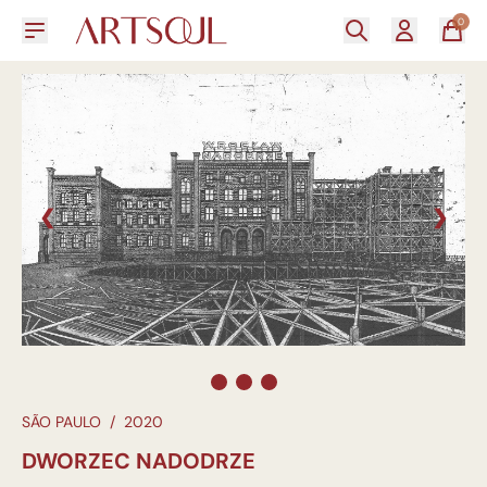
0
❮
❯
SÃO PAULO
/
2020
DWORZEC NADODRZE