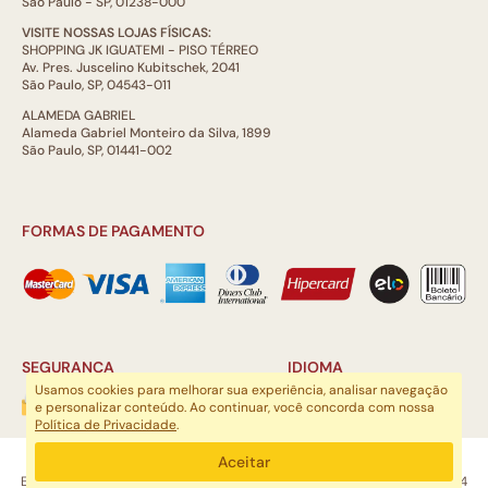
São Paulo - SP, 01238-000
VISITE NOSSAS LOJAS FÍSICAS:
SHOPPING JK IGUATEMI - PISO TÉRREO
Av. Pres. Juscelino Kubitschek, 2041
São Paulo, SP, 04543-011
ALAMEDA GABRIEL
Alameda Gabriel Monteiro da Silva, 1899
São Paulo, SP, 01441-002
FORMAS DE PAGAMENTO
SEGURANÇA
IDIOMA
Usamos cookies para melhorar sua experiência, analisar navegação
e personalizar conteúdo. Ao continuar, você concorda com nossa
Política de Privacidade
.
ARTSOUL COMUNICAÇÃO DIGITAL LTDA | CNPJ: 29.752.781/0001-52
Aceitar
Escritório: Rua Quatá, 845 - Sala 2, Vila Olímpia, São Paulo, SP, 04546-044