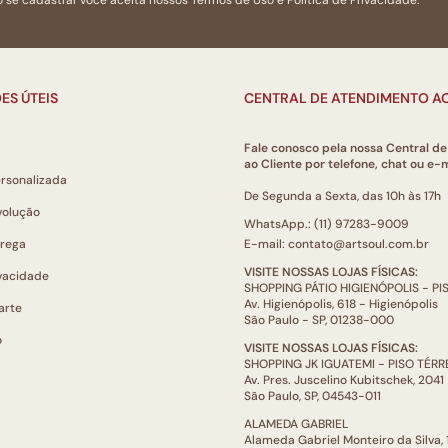
ES ÚTEIS
CENTRAL DE ATENDIMENTO AO
Fale conosco pela nossa Central d
ao Cliente por telefone, chat ou e-m
ersonalizada
De Segunda a Sexta, das 10h às 17h
volução
WhatsApp.: (11) 97283-9009
trega
E-mail: contato@artsoul.com.br
VISITE NOSSAS LOJAS FÍSICAS:
ivacidade
SHOPPING PÁTIO HIGIENÓPOLIS - P
Av. Higienópolis, 618 - Higienópolis
arte
São Paulo - SP, 01238-000
o
VISITE NOSSAS LOJAS FÍSICAS:
SHOPPING JK IGUATEMI - PISO TÉR
Av. Pres. Juscelino Kubitschek, 2041
São Paulo, SP, 04543-011
ALAMEDA GABRIEL
Alameda Gabriel Monteiro da Silva,