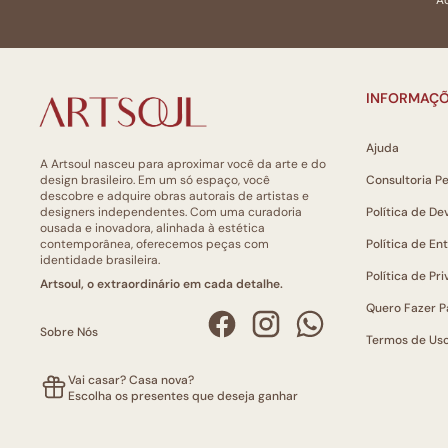
INFORMAÇÕ
Ajuda
A Artsoul nasceu para aproximar você da arte e do
design brasileiro. Em um só espaço, você
Consultoria P
descobre e adquire obras autorais de artistas e
designers independentes. Com uma curadoria
Política de De
ousada e inovadora, alinhada à estética
contemporânea, oferecemos peças com
Política de En
identidade brasileira.
Política de Pr
Artsoul, o extraordinário em cada detalhe.
Quero Fazer P
Sobre Nós
Termos de Us
Vai casar? Casa nova?
Escolha os presentes que deseja ganhar