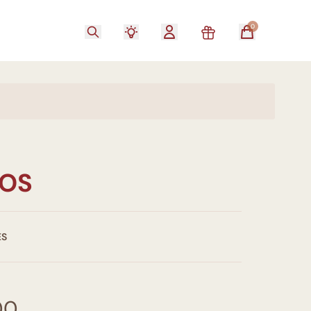
0
OS
ES
00