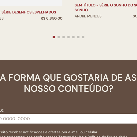
SEM TÍTULO - SÉRIE O SONHO DO 
SONHO
- SÉRIE DESENHOS ESPELHADOS
ANDRÉ MENDES
S
ES
R$ 6.850,00
A FORMA QUE GOSTARIA DE A
NOSSO CONTEÚDO?
R:
eito receber notificações e ofertas por e-mail ou celular.
 se cadastrar você aceita nossos
Termos de Uso
e
Politica de Privacidade.