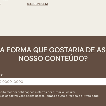
I
SOB CONSULTA
A FORMA QUE GOSTARIA DE A
NOSSO CONTEÚDO?
R:
eito receber notificações e ofertas por e-mail ou celular.
 se cadastrar você aceita nossos
Termos de Uso
e
Politica de Privacidade.