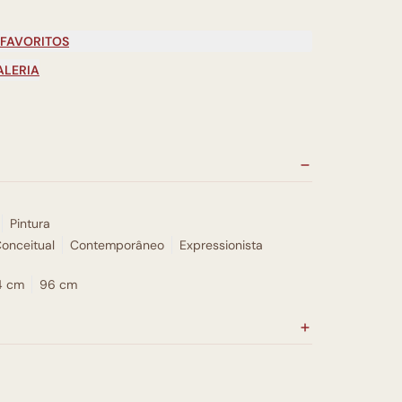
 FAVORITOS
ALERIA
Pintura
onceitual
Contemporâneo
Expressionista
4 cm
96 cm