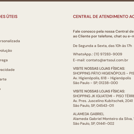
ES ÚTEIS
CENTRAL DE ATENDIMENTO AO
Fale conosco pela nossa Central d
ao Cliente por telefone, chat ou e-m
ersonalizada
De Segunda a Sexta, das 10h às 17h
volução
WhatsApp.: (11) 97283-9009
trega
E-mail: contato@artsoul.com.br
VISITE NOSSAS LOJAS FÍSICAS:
ivacidade
SHOPPING PÁTIO HIGIENÓPOLIS - P
Av. Higienópolis, 618 - Higienópolis
arte
São Paulo - SP, 01238-000
o
VISITE NOSSAS LOJAS FÍSICAS:
SHOPPING JK IGUATEMI - PISO TÉR
Av. Pres. Juscelino Kubitschek, 2041
São Paulo, SP, 04543-011
ALAMEDA GABRIEL
Alameda Gabriel Monteiro da Silva,
São Paulo, SP, 01441-002