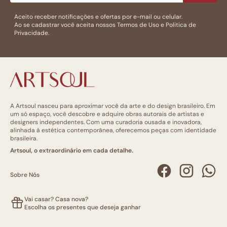
Aceito receber notificações e ofertas por e-mail ou celular.
Ao se cadastrar você aceita nossos
Termos de Uso
e
Politica de
Privacidade.
A Artsoul nasceu para aproximar você da arte e do design brasileiro. Em
um só espaço, você descobre e adquire obras autorais de artistas e
designers independentes. Com uma curadoria ousada e inovadora,
alinhada à estética contemporânea, oferecemos peças com identidade
brasileira.
Artsoul, o extraordinário em cada detalhe.
Sobre Nós
Vai casar? Casa nova?
Escolha os presentes que deseja ganhar