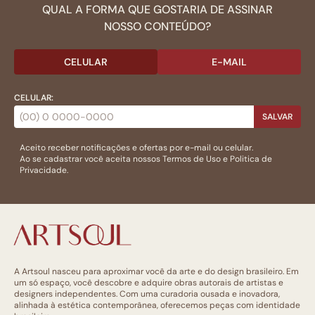
QUAL A FORMA QUE GOSTARIA DE ASSINAR
NOSSO CONTEÚDO?
CELULAR
E-MAIL
CELULAR:
SALVAR
Aceito receber notificações e ofertas por e-mail ou celular.
Ao se cadastrar você aceita nossos
Termos de Uso
e
Politica de
Privacidade.
A Artsoul nasceu para aproximar você da arte e do design brasileiro. Em
um só espaço, você descobre e adquire obras autorais de artistas e
designers independentes. Com uma curadoria ousada e inovadora,
alinhada à estética contemporânea, oferecemos peças com identidade