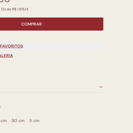
12x de R$ 1.818,14
COMPRAR
 FAVORITOS
ALERIA
a
 cm
90 cm
5 cm