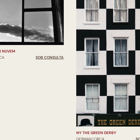
M NUVEM
CA
SOB CONSULTA
NY THE GREEN DERBY
GERMAN LORCA
S