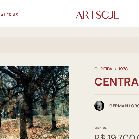
ALERIAS
CURITIBA
/
1978
CENTRA
GERMAN LOR
Valor Total
R$ 19.700