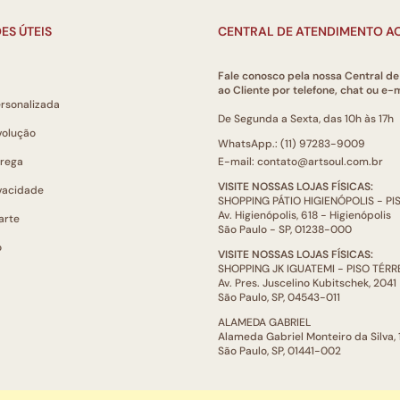
ES ÚTEIS
CENTRAL DE ATENDIMENTO AO
Fale conosco pela nossa Central d
ao Cliente por telefone, chat ou e-m
ersonalizada
De Segunda a Sexta, das 10h às 17h
volução
WhatsApp.: (11) 97283-9009
trega
E-mail: contato@artsoul.com.br
VISITE NOSSAS LOJAS FÍSICAS:
ivacidade
SHOPPING PÁTIO HIGIENÓPOLIS - P
Av. Higienópolis, 618 - Higienópolis
arte
São Paulo - SP, 01238-000
o
VISITE NOSSAS LOJAS FÍSICAS:
SHOPPING JK IGUATEMI - PISO TÉR
Av. Pres. Juscelino Kubitschek, 2041
São Paulo, SP, 04543-011
ALAMEDA GABRIEL
Alameda Gabriel Monteiro da Silva,
São Paulo, SP, 01441-002