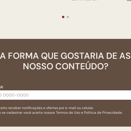
A FORMA QUE GOSTARIA DE A
NOSSO CONTEÚDO?
R:
eito receber notificações e ofertas por e-mail ou celular.
 se cadastrar você aceita nossos
Termos de Uso
e
Politica de Privacidade.