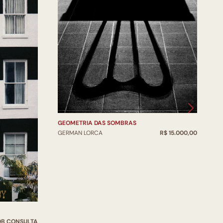
Q
G
GEOMETRIA DAS SOMBRAS
GERMAN LORCA
R$ 15.000,00
OB CONSULTA