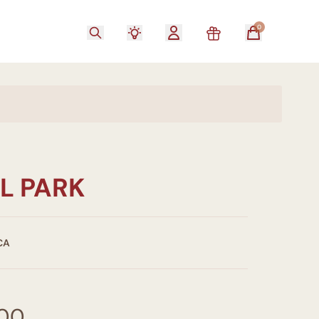
0
L PARK
CA
,00