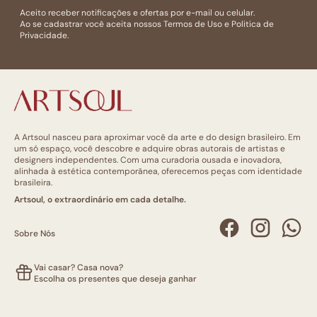
Aceito receber notificações e ofertas por e-mail ou celular.
Ao se cadastrar você aceita nossos
Termos de Uso
e
Politica de
Privacidade.
A Artsoul nasceu para aproximar você da arte e do design brasileiro. Em
um só espaço, você descobre e adquire obras autorais de artistas e
designers independentes. Com uma curadoria ousada e inovadora,
alinhada à estética contemporânea, oferecemos peças com identidade
brasileira.
Artsoul, o extraordinário em cada detalhe.
Sobre Nós
Vai casar? Casa nova?
Escolha os presentes que deseja ganhar