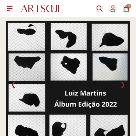
0
❮
❯