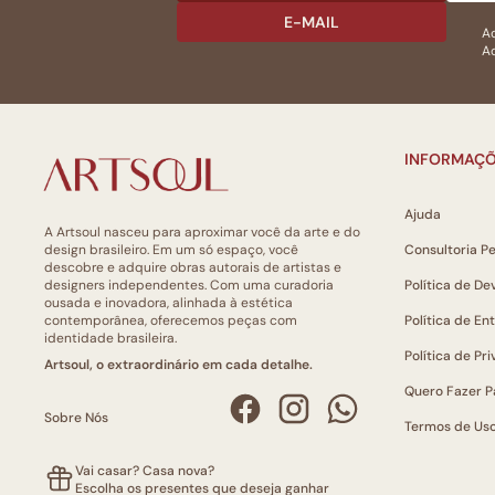
E-MAIL
Ac
Ao
INFORMAÇÕ
Ajuda
A Artsoul nasceu para aproximar você da arte e do
design brasileiro. Em um só espaço, você
Consultoria P
descobre e adquire obras autorais de artistas e
designers independentes. Com uma curadoria
Política de De
ousada e inovadora, alinhada à estética
contemporânea, oferecemos peças com
Política de En
identidade brasileira.
Política de Pr
Artsoul, o extraordinário em cada detalhe.
Quero Fazer P
Sobre Nós
Termos de Us
Vai casar? Casa nova?
Escolha os presentes que deseja ganhar