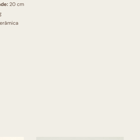
ade:
20 cm
g
erâmica