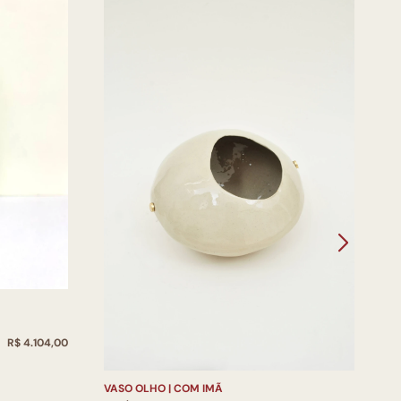
V
S
V
R$ 4.104,00
VASO OLHO | COM IMÃ