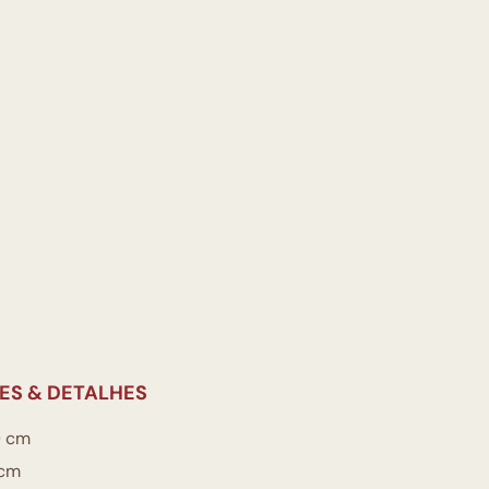
ES & DETALHES
 cm
cm