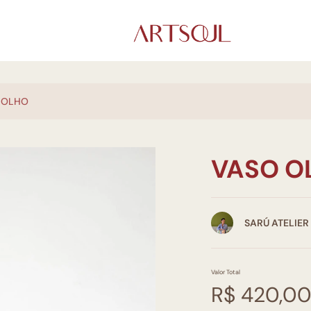
 OLHO
VASO O
SARÚ ATELIER
Valor Total
R$ 420,0