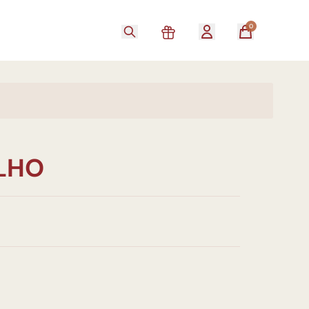
0
LHO
0