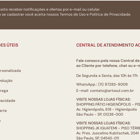
eito receber notificações e ofertas por e-mail ou celular.
 se cadastrar você aceita nossos
Termos de Uso
e
Politica de Privacidade.
ES ÚTEIS
CENTRAL DE ATENDIMENTO AO
Fale conosco pela nossa Central d
ao Cliente por telefone, chat ou e-m
ersonalizada
De Segunda a Sexta, das 10h às 17h
volução
WhatsApp.: (11) 97283-9009
trega
E-mail: contato@artsoul.com.br
VISITE NOSSAS LOJAS FÍSICAS:
ivacidade
SHOPPING PÁTIO HIGIENÓPOLIS - P
Av. Higienópolis, 618 - Higienópolis
arte
São Paulo - SP, 01238-000
o
VISITE NOSSAS LOJAS FÍSICAS:
SHOPPING JK IGUATEMI - PISO TÉR
Av. Pres. Juscelino Kubitschek, 2041
São Paulo, SP, 04543-011