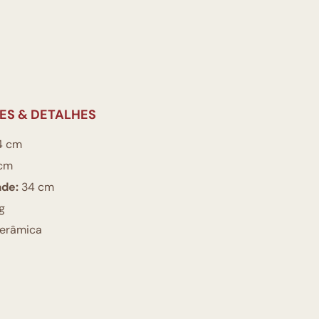
ES & DETALHES
4 cm
cm
ade:
34 cm
g
erâmica