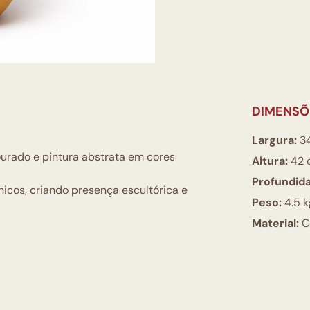
DIMENSÕ
Largura:
3
urado e pintura abstrata em cores
Altura:
42 
Profundid
cos, criando presença escultórica e
Peso:
4.5 k
Material:
C