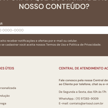
NOSSO CONTEÚDO?
R:
eito receber notificações e ofertas por e-mail ou celular.
 se cadastrar você aceita nossos
Termos de Uso
e
Politica de Privacidade.
ES ÚTEIS
CENTRAL DE ATENDIMENTO AO
Fale conosco pela nossa Central d
ao Cliente por telefone, chat ou e-m
ersonalizada
De Segunda a Sexta, das 10h às 17h
volução
WhatsApp.: (11) 97283-9009
trega
E-mail: contato@artsoul.com.br