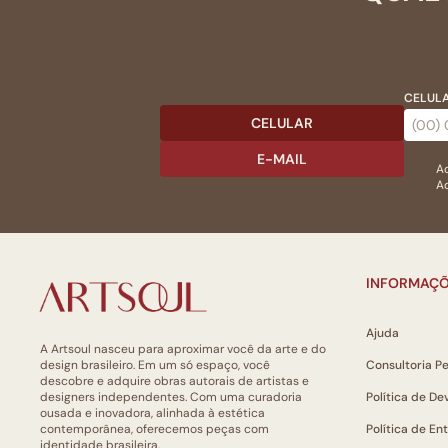
CELULA
CELULAR
E-MAIL
Ac
Ao
INFORMAÇÕ
Ajuda
A Artsoul nasceu para aproximar você da arte e do
design brasileiro. Em um só espaço, você
Consultoria P
descobre e adquire obras autorais de artistas e
designers independentes. Com uma curadoria
Política de De
ousada e inovadora, alinhada à estética
contemporânea, oferecemos peças com
Política de En
identidade brasileira.