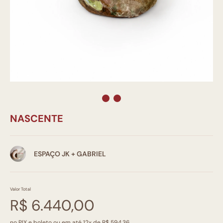
NASCENTE
ESPAÇO JK + GABRIEL
Valor Total
R$ 6.440,00
no PIX e boleto ou em até 12x de R$ 594,36