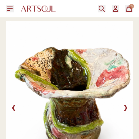
0
❮
❯