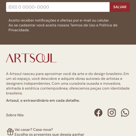
SALVAR
Aceito receber notificações e ofertas por e-mail ou celular.
Ao se cadastrar você aceita nossos
Termos de Uso
e
Politica de
Privacidade.
A Artsoul nasceu para aproximar você da arte e do design brasileiro. Em
um só espaço, você descobre e adquire obras autorais de artistas e
designers independentes. Com uma curadoria ousada e inovadora,
alinhada à estética contemporânea, oferecemos peças com identidade
brasileira.
Artsoul, o extraordinário em cada detalhe.
Sobre Nós
Vai casar? Casa nova?
Escolha os presentes que deseja ganhar