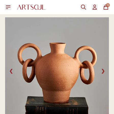
0
❮
❯