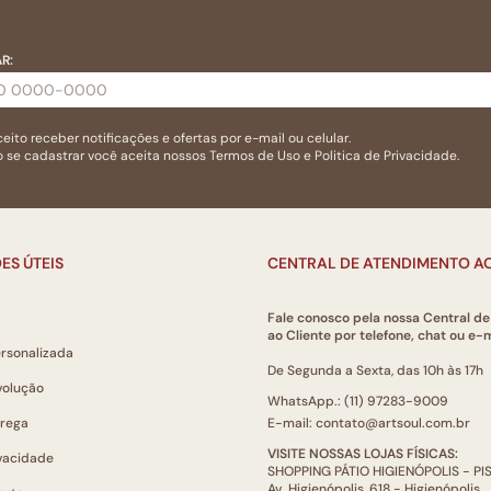
R:
eito receber notificações e ofertas por e-mail ou celular.
 se cadastrar você aceita nossos
Termos de Uso
e
Politica de Privacidade.
ES ÚTEIS
CENTRAL DE ATENDIMENTO AO
Fale conosco pela nossa Central d
ao Cliente por telefone, chat ou e-m
ersonalizada
De Segunda a Sexta, das 10h às 17h
volução
WhatsApp.: (11) 97283-9009
trega
E-mail: contato@artsoul.com.br
VISITE NOSSAS LOJAS FÍSICAS:
ivacidade
SHOPPING PÁTIO HIGIENÓPOLIS - P
Av. Higienópolis, 618 - Higienópolis