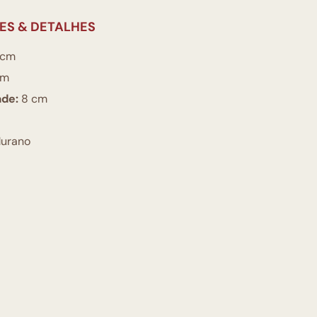
ES & DETALHES
 cm
cm
ade:
8 cm
urano