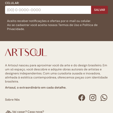
CELULAR:
SALVAR
Aceito receber notificações e ofertas por e-mail ou celular.
Ao se cadastrar você aceita nossos
Termos de Uso
e
Politica de
Privacidade.
A Artsoul nasceu para aproximar você da arte e do design brasileiro. Em
um só espaço, você descobre e adquire obras autorais de artistas e
designers independentes. Com uma curadoria ousada e inovadora,
alinhada à estética contemporânea, oferecemos peças com identidade
brasileira.
Artsoul, o extraordinário em cada detalhe.
Sobre Nós
Vai casar? Casa nova?