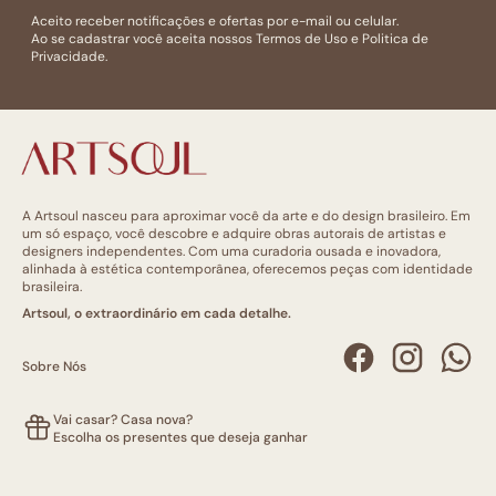
Aceito receber notificações e ofertas por e-mail ou celular.
Ao se cadastrar você aceita nossos
Termos de Uso
e
Politica de
Privacidade.
A Artsoul nasceu para aproximar você da arte e do design brasileiro. Em
um só espaço, você descobre e adquire obras autorais de artistas e
designers independentes. Com uma curadoria ousada e inovadora,
alinhada à estética contemporânea, oferecemos peças com identidade
brasileira.
Artsoul, o extraordinário em cada detalhe.
Sobre Nós
Vai casar? Casa nova?
Escolha os presentes que deseja ganhar