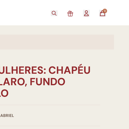
0
MULHERES: CHAPÉU
LARO, FUNDO
LO
GABRIEL