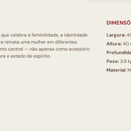
DIMENSÕ
que celebra a feminilidade, a identidade
Largura:
4
ra retrata uma mulher em diferentes
Altura:
40 
ento central — não apenas como acessório
Profundid
ra e estado de espírito.
Peso:
3.9 k
Material:
M