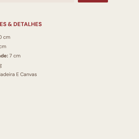
ES & DETALHES
0 cm
cm
ade:
7 cm
g
adeira E Canvas