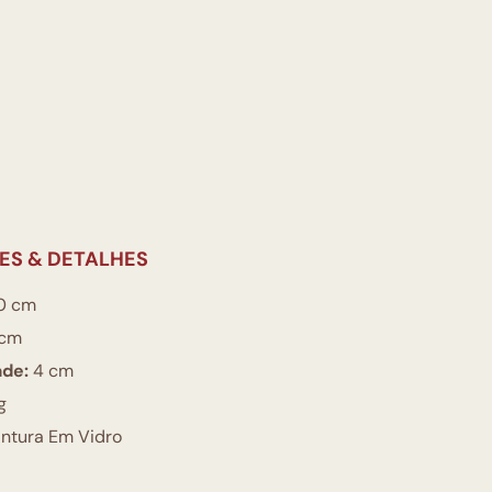
ES & DETALHES
0 cm
cm
ade:
4 cm
g
ntura Em Vidro