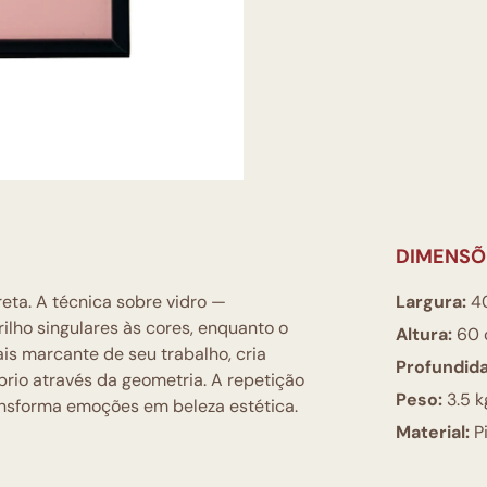
DIMENSÕ
ta. A técnica sobre vidro —
Largura:
4
ilho singulares às cores, enquanto o
Altura:
60 
is marcante de seu trabalho, cria
Profundid
íbrio através da geometria. A repetição
Peso:
3.5 k
ansforma emoções em beleza estética.
Material:
Pi