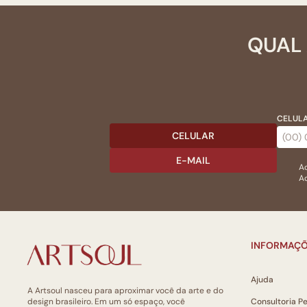
QUAL 
CELULA
CELULAR
E-MAIL
Ac
Ao
INFORMAÇÕ
Ajuda
A Artsoul nasceu para aproximar você da arte e do
design brasileiro. Em um só espaço, você
Consultoria P