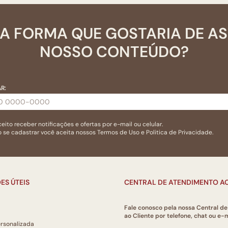
A FORMA QUE GOSTARIA DE A
NOSSO CONTEÚDO?
R:
eito receber notificações e ofertas por e-mail ou celular.
 se cadastrar você aceita nossos
Termos de Uso
e
Politica de Privacidade.
ES ÚTEIS
CENTRAL DE ATENDIMENTO AO
Fale conosco pela nossa Central d
ao Cliente por telefone, chat ou e-m
ersonalizada