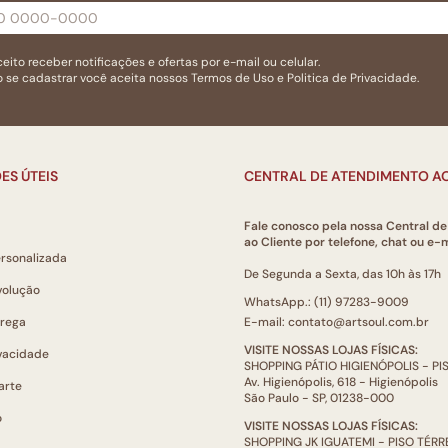
eito receber notificações e ofertas por e-mail ou celular.
 se cadastrar você aceita nossos
Termos de Uso
e
Politica de Privacidade.
ES ÚTEIS
CENTRAL DE ATENDIMENTO AO
Fale conosco pela nossa Central d
ao Cliente por telefone, chat ou e-m
ersonalizada
De Segunda a Sexta, das 10h às 17h
volução
WhatsApp.: (11) 97283-9009
trega
E-mail: contato@artsoul.com.br
VISITE NOSSAS LOJAS FÍSICAS:
ivacidade
SHOPPING PÁTIO HIGIENÓPOLIS - P
Av. Higienópolis, 618 - Higienópolis
arte
São Paulo - SP, 01238-000
o
VISITE NOSSAS LOJAS FÍSICAS:
SHOPPING JK IGUATEMI - PISO TÉR