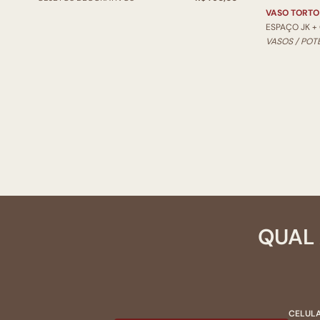
VASO TORTO
ESPAÇO JK +
VASOS / POT
QUAL 
CELULA