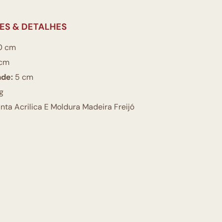
ES & DETALHES
0 cm
cm
ade:
5 cm
g
nta Acrilica E Moldura Madeira Freijó