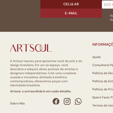
CELULAR
E-MAIL
Ac
Ao
INFORMAÇÕ
Ajuda
A Artsoul nasceu para aproximar você da arte e do
design brasileiro. Em um só espaço, você
Consultoria P
descobre e adquire obras autorais de artistas e
designers independentes. Com uma curadoria
Política de De
ousada e inovadora, alinhada à estética
contemporânea, oferecemos peças com
Política de En
identidade brasileira.
Política de Pr
Artsoul, o extraordinário em cada detalhe.
Quero Fazer P
Sobre Nós
Termos de Us