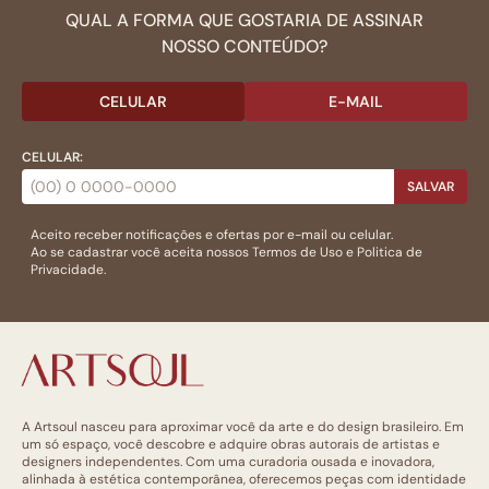
QUAL A FORMA QUE GOSTARIA DE ASSINAR
NOSSO CONTEÚDO?
CELULAR
E-MAIL
CELULAR:
SALVAR
Aceito receber notificações e ofertas por e-mail ou celular.
Ao se cadastrar você aceita nossos
Termos de Uso
e
Politica de
Privacidade.
A Artsoul nasceu para aproximar você da arte e do design brasileiro. Em
um só espaço, você descobre e adquire obras autorais de artistas e
designers independentes. Com uma curadoria ousada e inovadora,
alinhada à estética contemporânea, oferecemos peças com identidade