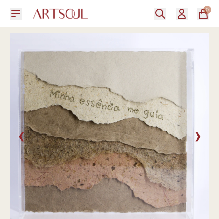
0
❮
❯