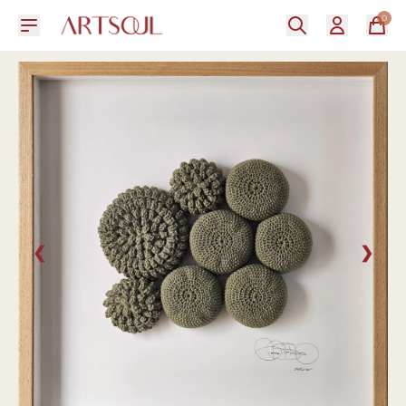
0
❮
❯