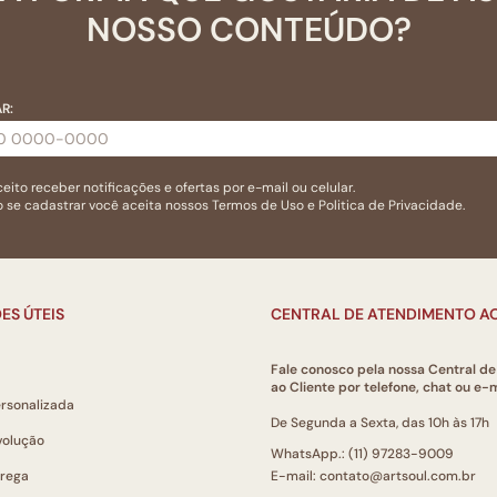
NOSSO CONTEÚDO?
R:
eito receber notificações e ofertas por e-mail ou celular.
 se cadastrar você aceita nossos
Termos de Uso
e
Politica de Privacidade.
ES ÚTEIS
CENTRAL DE ATENDIMENTO AO
Fale conosco pela nossa Central d
ao Cliente por telefone, chat ou e-m
ersonalizada
De Segunda a Sexta, das 10h às 17h
volução
WhatsApp.: (11) 97283-9009
trega
E-mail: contato@artsoul.com.br