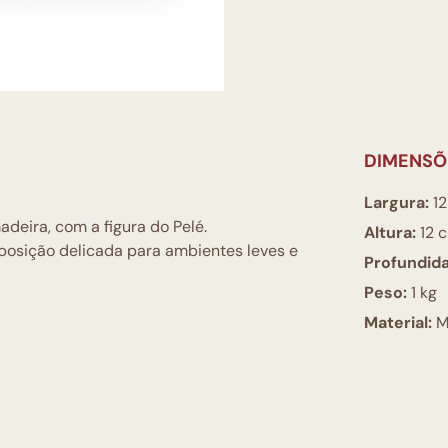
DIMENSÕ
Largura:
12
eira, com a figura do Pelé.
Altura:
12 
posição delicada para ambientes leves e
Profundid
Peso:
1 kg
Material:
Ma