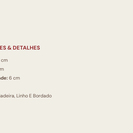
ES & DETALHES
 cm
cm
ade:
6 cm
deira, Linho E Bordado