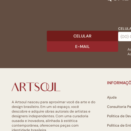
CELULA
CELULAR
E-MAIL
Ac
Ao
INFORMAÇÕ
Ajuda
A Artsoul nasceu para aproximar você da arte e do
design brasileiro. Em um só espaço, você
Consultoria P
descobre e adquire obras autorais de artistas e
designers independentes. Com uma curadoria
Política de De
ousada e inovadora, alinhada à estética
contemporânea, oferecemos peças com
Política de En
identidade brasileira.