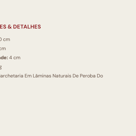
ES & DETALHES
0 cm
cm
ade:
4 cm
g
archetaria Em Lâminas Naturais De Peroba Do