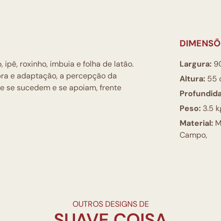
DIMENSÕ
pê, roxinho, imbuia e folha de latão.
Largura:
9
ra e adaptação, a percepção da
Altura:
55 
ue se sucedem e se apoiam, frente
Profundid
Peso:
3.5 k
Material:
M
Campo,
OUTROS DESIGNS DE