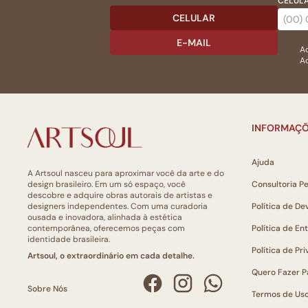
CELULA
CELULAR
E-MAIL
Ac
Ao
INFORMAÇÕ
Ajuda
A Artsoul nasceu para aproximar você da arte e do
design brasileiro. Em um só espaço, você
Consultoria P
descobre e adquire obras autorais de artistas e
designers independentes. Com uma curadoria
Política de De
ousada e inovadora, alinhada à estética
contemporânea, oferecemos peças com
Política de En
identidade brasileira.
Política de Pr
Artsoul, o extraordinário em cada detalhe.
Quero Fazer P
Sobre Nós
Termos de Us