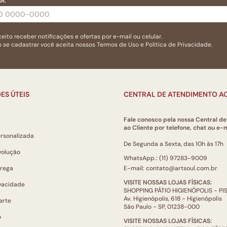
R:
eito receber notificações e ofertas por e-mail ou celular.
 se cadastrar você aceita nossos
Termos de Uso
e
Politica de Privacidade.
ES ÚTEIS
CENTRAL DE ATENDIMENTO AO
Fale conosco pela nossa Central d
ao Cliente por telefone, chat ou e-m
ersonalizada
De Segunda a Sexta, das 10h às 17h
volução
WhatsApp.: (11) 97283-9009
trega
E-mail: contato@artsoul.com.br
VISITE NOSSAS LOJAS FÍSICAS:
ivacidade
SHOPPING PÁTIO HIGIENÓPOLIS - P
Av. Higienópolis, 618 - Higienópolis
arte
São Paulo - SP, 01238-000
o
VISITE NOSSAS LOJAS FÍSICAS: