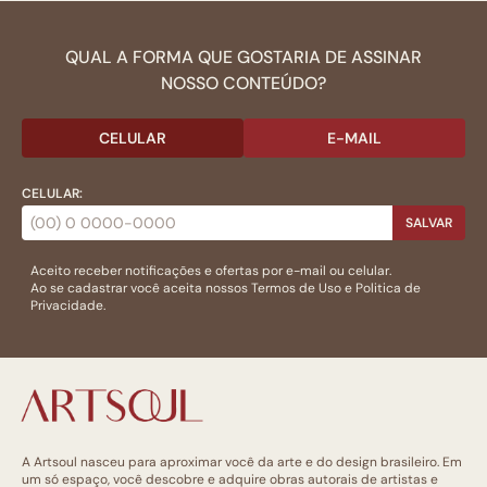
QUAL A FORMA QUE GOSTARIA DE ASSINAR
NOSSO CONTEÚDO?
CELULAR
E-MAIL
CELULAR:
SALVAR
Aceito receber notificações e ofertas por e-mail ou celular.
Ao se cadastrar você aceita nossos
Termos de Uso
e
Politica de
Privacidade.
A Artsoul nasceu para aproximar você da arte e do design brasileiro. Em
um só espaço, você descobre e adquire obras autorais de artistas e