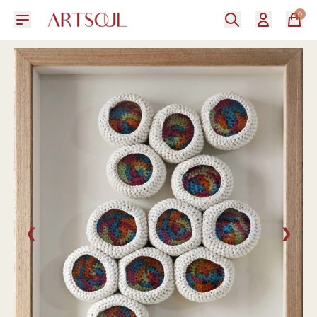
0
❮
❯