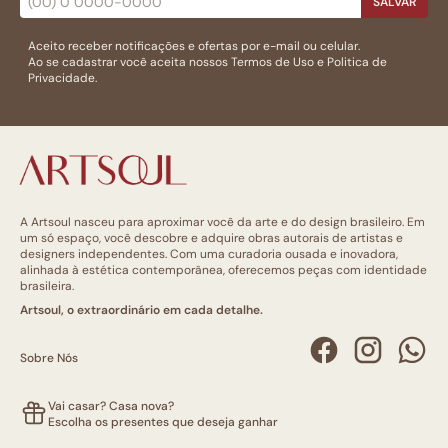
SALVAR
Aceito receber notificações e ofertas por e-mail ou celular.
Ao se cadastrar você aceita nossos
Termos de Uso
e
Politica de
Privacidade.
A Artsoul nasceu para aproximar você da arte e do design brasileiro. Em
um só espaço, você descobre e adquire obras autorais de artistas e
designers independentes. Com uma curadoria ousada e inovadora,
alinhada à estética contemporânea, oferecemos peças com identidade
brasileira.
Artsoul, o extraordinário em cada detalhe.
Sobre Nós
Vai casar? Casa nova?
Escolha os presentes que deseja ganhar