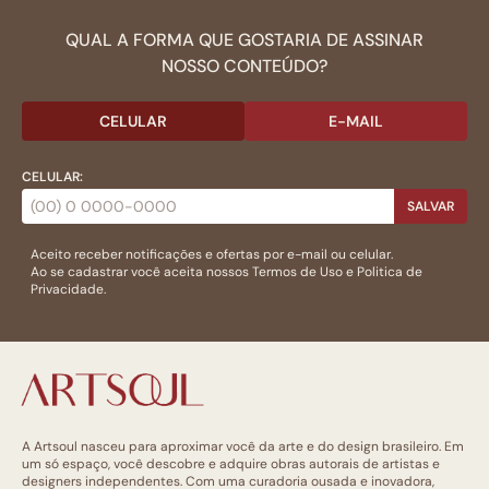
QUAL A FORMA QUE GOSTARIA DE ASSINAR
NOSSO CONTEÚDO?
CELULAR
E-MAIL
CELULAR:
SALVAR
Aceito receber notificações e ofertas por e-mail ou celular.
Ao se cadastrar você aceita nossos
Termos de Uso
e
Politica de
Privacidade.
A Artsoul nasceu para aproximar você da arte e do design brasileiro. Em
um só espaço, você descobre e adquire obras autorais de artistas e
designers independentes. Com uma curadoria ousada e inovadora,