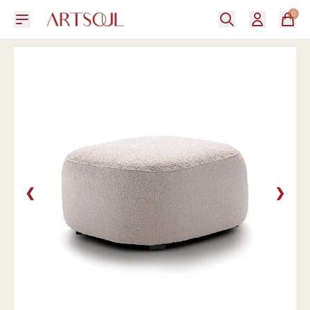
0
❮
❯