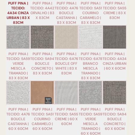
PUFF PINA |
PUFF PINA |
PUFF PINA |
PUFF PINA |
PUFF PINA |
TECIDO:
TECIDO: 4A42
TECIDO: 4A76
TECIDO: 5A51
TECIDO: 5A55
4A34 CINZA
ORVALHO | 83
BOUCLE
COURINO
CREME | 83 X
URBAN | 83 X
X 83CM
CASTANHA |
CARAMELO |
83CM
83CM
83 X 83CM
83 X 83CM
PUFF PINA |
PUFF PINA |
PUFF PINA |
PUFF PINA |
PUFF PINA |
TECIDO: 5A59
TECIDO: 5A94
TECIDO: 6A76
TECIDO: 6A78
TECIDO: 4A34
VERDE
BOUCLE
BOUCLE OFF
BRANCO
CINZA URBAN
MESCLA
CONCRETO |
WHITE | 83 X
MESCLA
| 60 X 60CM
TRAMADO |
83 X 83CM
83CM
TRAMADO |
83 X 83CM
83 X 83CM
PUFF PINA |
PUFF PINA |
PUFF PINA |
PUFF PINA |
PUFF PINA |
TECIDO: 4A76
TECIDO: 5A51
TECIDO: 5A55
TECIDO: 5A59
TECIDO: 5A94
BOUCLE
COURINO
CREME | 60 X
VERDE
BOUCLE
CASTANHA |
CARAMELO |
60CM
MESCLA
CONCRETO |
60 X 60CM
60 X 60CM
TRAMADO |
60 X 60CM
60 X 60CM