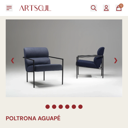
0
❮
❯
POLTRONA AGUAPÉ