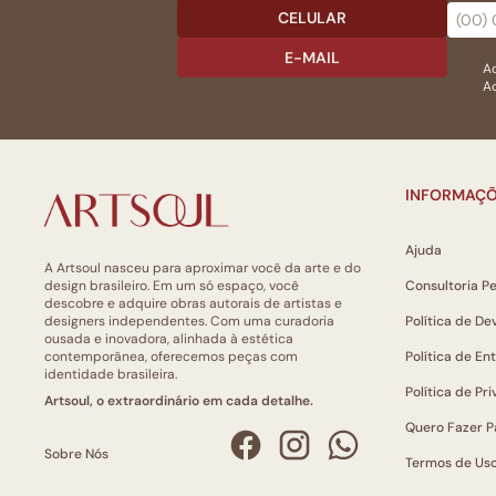
CELULAR
E-MAIL
Ac
Ao
INFORMAÇÕ
Ajuda
A Artsoul nasceu para aproximar você da arte e do
design brasileiro. Em um só espaço, você
Consultoria P
descobre e adquire obras autorais de artistas e
designers independentes. Com uma curadoria
Política de De
ousada e inovadora, alinhada à estética
contemporânea, oferecemos peças com
Política de En
identidade brasileira.
Política de Pr
Artsoul, o extraordinário em cada detalhe.
Quero Fazer P
Sobre Nós
Termos de Us