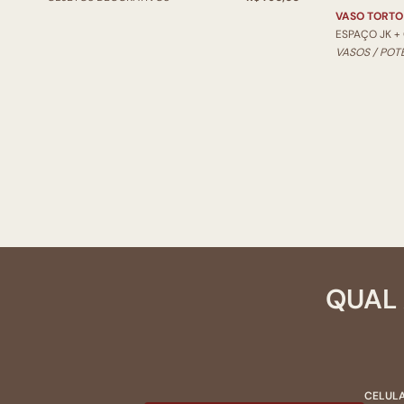
VASO TORTO
ESPAÇO JK +
VASOS / POT
QUAL 
CELULA