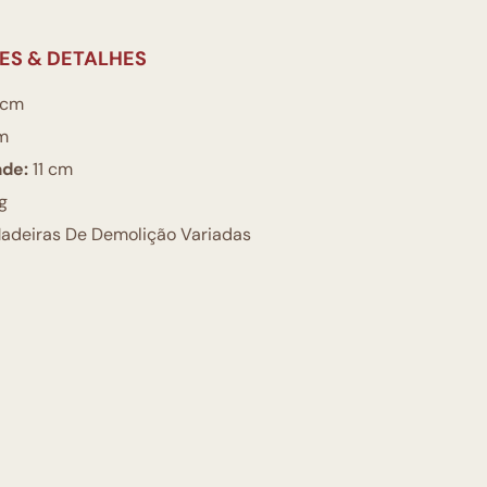
ES & DETALHES
 cm
m
ade:
11 cm
g
adeiras De Demolição Variadas