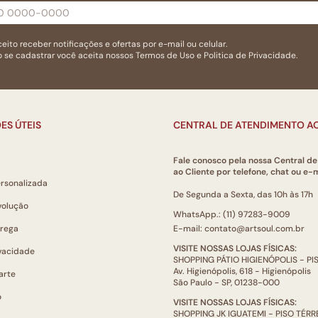
eito receber notificações e ofertas por e-mail ou celular.
 se cadastrar você aceita nossos
Termos de Uso
e
Politica de Privacidade.
ES ÚTEIS
CENTRAL DE ATENDIMENTO AO
Fale conosco pela nossa Central d
ao Cliente por telefone, chat ou e-m
ersonalizada
De Segunda a Sexta, das 10h às 17h
volução
WhatsApp.: (11) 97283-9009
trega
E-mail: contato@artsoul.com.br
VISITE NOSSAS LOJAS FÍSICAS:
ivacidade
SHOPPING PÁTIO HIGIENÓPOLIS - P
Av. Higienópolis, 618 - Higienópolis
arte
São Paulo - SP, 01238-000
o
VISITE NOSSAS LOJAS FÍSICAS:
SHOPPING JK IGUATEMI - PISO TÉR