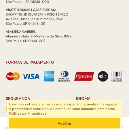
São Paulo - SP, 01238-000
VISITE NOSSAS LOJAS FÍSICAS:
SHOPPING JK IGUATEMI - PISO TÉRREO
Av. Pres. Juscelino Kubitschek, 2041
São Paulo, SP, 04543-011
ALAMEDA GABRIEL
Alameda Gabriel Monteiro da Silva, 1899
São Paulo, SP, 01441-002
FORMAS DE PAGAMENTO
SEGURANÇA
IDIOMA
Usamos cookies para melhorar sua experiência, analisar navegação
e personalizar conteúdo. Ao continuar, você concorda com nossa
Política de Privacidade
.
ARTSOUL COMUNICAÇÃO DIGITAL LTDA | CNPJ: 29.752.781/0001-52
Aceitar
Escritório: Rua Quatá, 845 - Sala 2, Vila Olímpia, São Paulo, SP, 04546-044