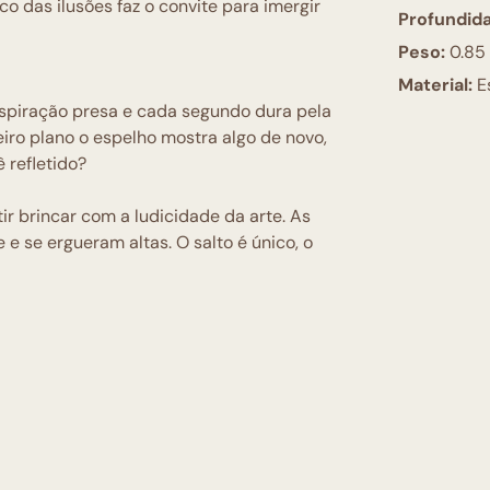
co das ilusões faz o convite para imergir
Profundid
Peso:
0.85
Material:
E
respiração presa e cada segundo dura pela
eiro plano o espelho mostra algo de novo,
 refletido?
ir brincar com a ludicidade da arte. As
e e se ergueram altas. O salto é único, o