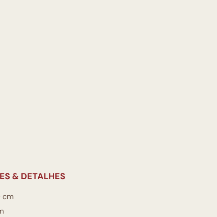
ES & DETALHES
 cm
m