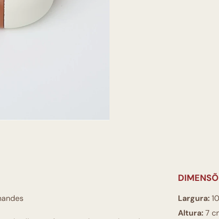
DIMENSÕ
rnandes
Largura:
10
Altura:
7 c