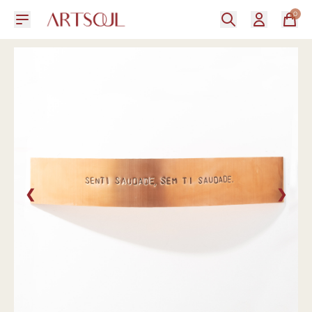
0
❮
❯