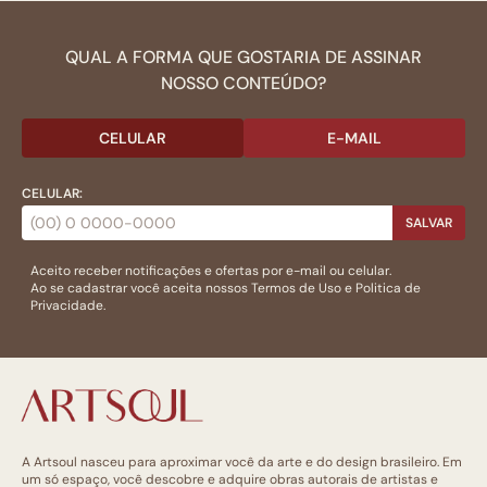
QUAL A FORMA QUE GOSTARIA DE ASSINAR
NOSSO CONTEÚDO?
CELULAR
E-MAIL
CELULAR:
SALVAR
Aceito receber notificações e ofertas por e-mail ou celular.
Ao se cadastrar você aceita nossos
Termos de Uso
e
Politica de
Privacidade.
A Artsoul nasceu para aproximar você da arte e do design brasileiro. Em
um só espaço, você descobre e adquire obras autorais de artistas e