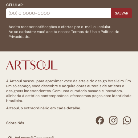
CELULAR:
SALVAR
Aceito receber notificações e ofertas por e-mail ou celular.
Ao se cadastrar você aceita nossos
Termos de Uso
e
Politica de
Privacidade.
A Artsoul nasceu para aproximar você da arte e do design brasileiro. Em
um só espaço, você descobre e adquire obras autorais de artistas e
designers independentes. Com uma curadoria ousada e inovadora,
alinhada à estética contemporânea, oferecemos peças com identidade
brasileira.
Artsoul, o extraordinário em cada detalhe.
Sobre Nós
Vai casar? Casa nova?