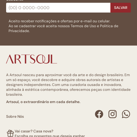
SALVAR
Aceito receber notificações e ofertas por e-mail ou celular.
Ao se cadastrar você aceita nossos
Termos de Uso
e
Politica de
Privacidade.
A Artsoul nasceu para aproximar você da arte e do design brasileiro. Em
um só espaço, você descobre e adquire obras autorais de artistas e
designers independentes. Com uma curadoria ousada e inovadora,
alinhada à estética contemporânea, oferecemos peças com identidade
brasileira.
Artsoul, o extraordinário em cada detalhe.
Sobre Nós
Vai casar? Casa nova?
Escolha os presentes que deseja ganhar