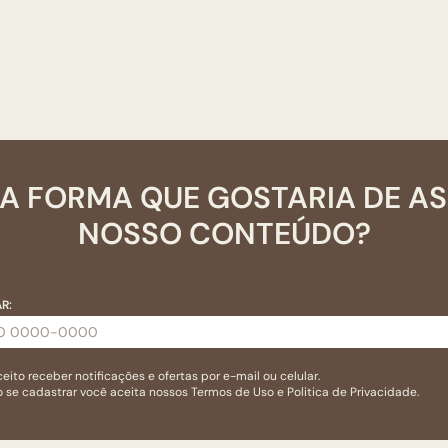
A FORMA QUE GOSTARIA DE A
NOSSO CONTEÚDO?
R:
eito receber notificações e ofertas por e-mail ou celular.
 se cadastrar você aceita nossos
Termos de Uso
e
Politica de Privacidade.