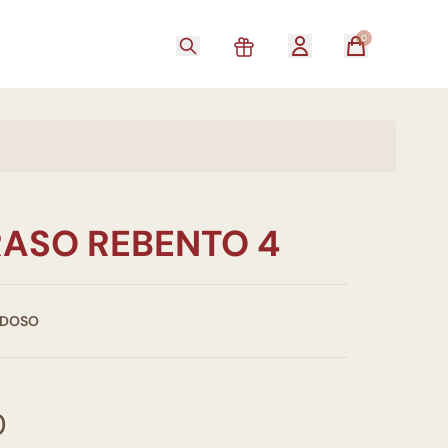
0
RASO REBENTO 4
RDOSO
0