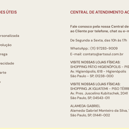
ES ÚTEIS
CENTRAL DE ATENDIMENTO AO
Fale conosco pela nossa Central d
ao Cliente por telefone, chat ou e-m
ersonalizada
De Segunda a Sexta, das 10h às 17h
volução
WhatsApp.: (11) 97283-9009
trega
E-mail: contato@artsoul.com.br
VISITE NOSSAS LOJAS FÍSICAS:
ivacidade
SHOPPING PÁTIO HIGIENÓPOLIS - P
Av. Higienópolis, 618 - Higienópolis
arte
São Paulo - SP, 01238-000
o
VISITE NOSSAS LOJAS FÍSICAS:
SHOPPING JK IGUATEMI - PISO TÉR
Av. Pres. Juscelino Kubitschek, 2041
São Paulo, SP, 04543-011
ALAMEDA GABRIEL
Alameda Gabriel Monteiro da Silva,
São Paulo, SP, 01441-002