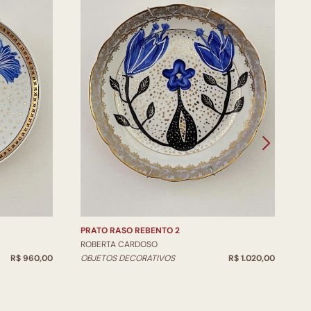
P
PRATO RASO REBENTO 2
R
ROBERTA CARDOSO
O
R$ 960,00
OBJETOS DECORATIVOS
R$ 1.020,00