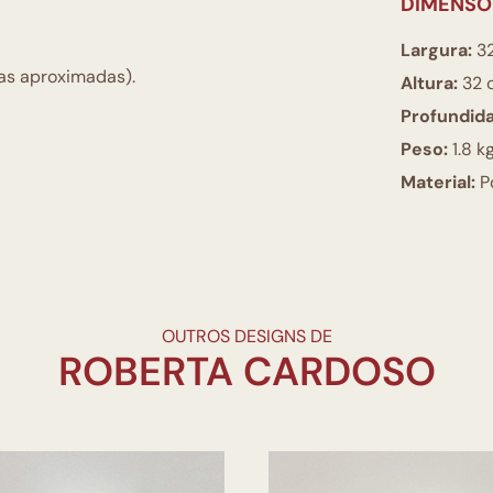
DIMENSÕ
Largura:
3
as aproximadas).
Altura:
32 
Profundid
Peso:
1.8 k
Material:
P
OUTROS DESIGNS DE