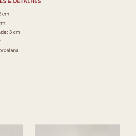
ES & DETALHES
2 cm
cm
ade:
3 cm
g
orcelana