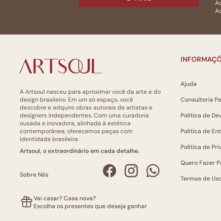
Ac
Ao
INFORMAÇÕ
Ajuda
A Artsoul nasceu para aproximar você da arte e do
design brasileiro. Em um só espaço, você
Consultoria P
descobre e adquire obras autorais de artistas e
designers independentes. Com uma curadoria
Política de De
ousada e inovadora, alinhada à estética
contemporânea, oferecemos peças com
Política de En
identidade brasileira.
Política de Pr
Artsoul, o extraordinário em cada detalhe.
Quero Fazer P
Sobre Nós
Termos de Us
Vai casar? Casa nova?
Escolha os presentes que deseja ganhar