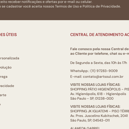
eito receber notificações e ofertas por e-mail ou celular.
 se cadastrar você aceita nossos
Termos de Uso
e
Politica de Privacidade.
ES ÚTEIS
CENTRAL DE ATENDIMENTO AO
Fale conosco pela nossa Central d
ao Cliente por telefone, chat ou e-m
ersonalizada
De Segunda a Sexta, das 10h às 17h
volução
WhatsApp.: (11) 97283-9009
trega
E-mail: contato@artsoul.com.br
VISITE NOSSAS LOJAS FÍSICAS:
ivacidade
SHOPPING PÁTIO HIGIENÓPOLIS - P
Av. Higienópolis, 618 - Higienópolis
arte
São Paulo - SP, 01238-000
o
VISITE NOSSAS LOJAS FÍSICAS:
SHOPPING JK IGUATEMI - PISO TÉR
Av. Pres. Juscelino Kubitschek, 2041
São Paulo, SP, 04543-011
ALAMEDA GABRIEL