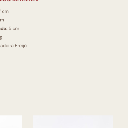
7 cm
cm
ade:
5 cm
g
deira Freijó