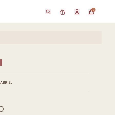
0
I
GABRIEL
00