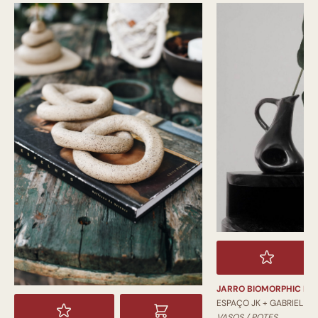
JARRO BIOMORPHIC PI
ESPAÇO JK + GABRIEL
VASOS / POTES