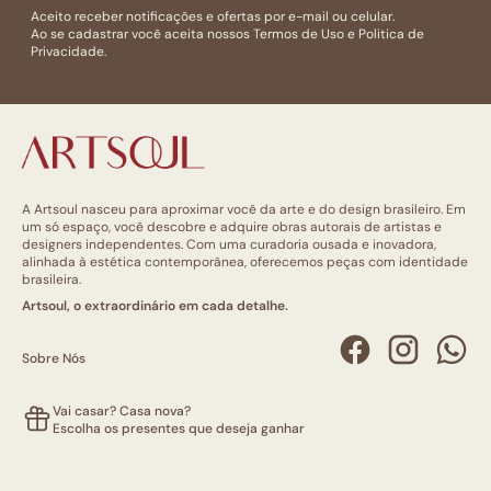
Aceito receber notificações e ofertas por e-mail ou celular.
Ao se cadastrar você aceita nossos
Termos de Uso
e
Politica de
Privacidade.
A Artsoul nasceu para aproximar você da arte e do design brasileiro. Em
um só espaço, você descobre e adquire obras autorais de artistas e
designers independentes. Com uma curadoria ousada e inovadora,
alinhada à estética contemporânea, oferecemos peças com identidade
brasileira.
Artsoul, o extraordinário em cada detalhe.
Sobre Nós
Vai casar? Casa nova?
Escolha os presentes que deseja ganhar