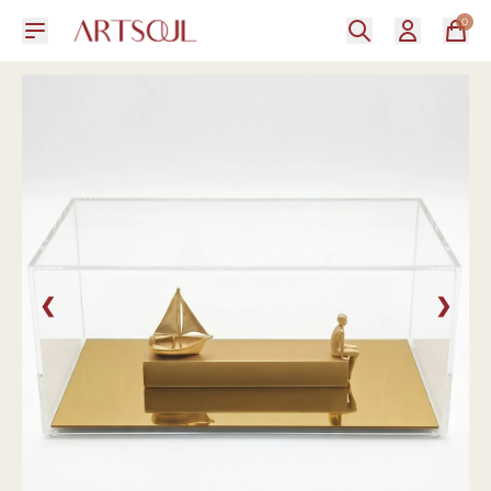
0
❮
❯