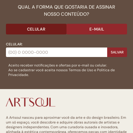
QUAL A FORMA QUE GOSTARIA DE ASSINAR
NOSSO CONTEÚDO?
CELULAR
E-MAIL
CELULAR:
SALVAR
Aceito receber notificações e ofertas por e-mail ou celular.
Ao se cadastrar você aceita nossos
Termos de Uso
e
Politica de
Privacidade.
A Artsoul nasceu para aproximar você da arte e do design brasileiro. Em
um só espaço, você descobre e adquire obras autorais de artistas e
designers independentes. Com uma curadoria ousada e inovadora,
alinhada à estética contemporânea, oferecemos peças com identidade